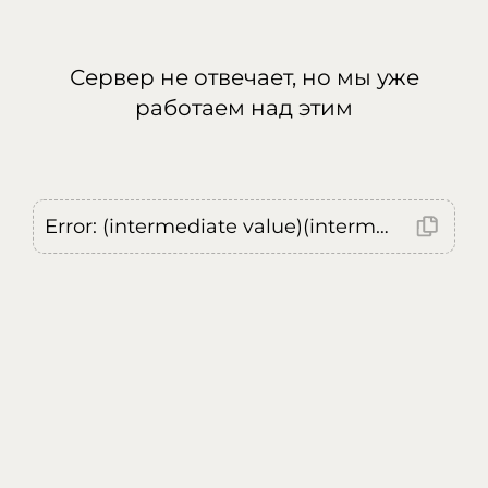
Сервер не отвечает, но мы уже
работаем над этим
Error: (intermediate value)(intermediate value)(intermediate value).replaceAll is not a function