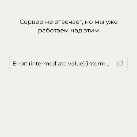
Сервер не отвечает, но мы уже
работаем над этим
Error: (intermediate value)(intermediate value)(intermediate value).replaceAll is not a function